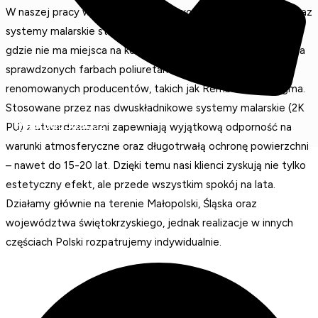
W naszej pracy wykorzystujemy nowoczesne technologie oraz
systemy malarskie stosowane w przemyśle ciężkim – tam,
gdzie nie ma miejsca na kompromisy. Pracujemy wyłącznie na
sprawdzonych farbach poliuretanowych i epoksydowych
renomowanych producentów, takich jak Rembrandtin i Sigma.
Stosowane przez nas dwuskładnikowe systemy malarskie (2K
+48 663563032
PU) z utwardzaczami zapewniają wyjątkową odporność na
warunki atmosferyczne oraz długotrwałą ochronę powierzchni
– nawet do 15-20 lat. Dzięki temu nasi klienci zyskują nie tylko
estetyczny efekt, ale przede wszystkim spokój na lata.
Działamy głównie na terenie Małopolski, Śląska oraz
województwa świętokrzyskiego, jednak realizacje w innych
częściach Polski rozpatrujemy indywidualnie.