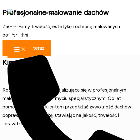
Przejdź
Profesjonalne malowanie dachów
do
Roof Guards Malowanie Dachów
treści
Zapewniamy trwałość, estetykę i ochronę malowanych
powierzchni
Umów się teraz
Kim jesteśmy?
Roof Guards to firma specjalizująca się w profesjonalnym
malowaniu dachów oraz myciu specjalistycznym. Od lat
pomagamy naszym klientom przedłużać żywotność dachów i
poprawiać ich estetykę, stawiając na jakość, trwałość i
sprawdzone rozwiązania.